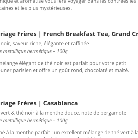
hique et aromatisé vous fera voyager dans les contrées les 
taines et les plus mystérieuses.
riage Frères | French Breakfast Tea, Grand C
noir, saveur riche, élégante et raffinée
e metallique hermétique – 100g
élange élégant de thé noir est parfait pour votre petit
uner parisien et offre un goût rond, chocolaté et malté.
riage Frères | Casablanca
 vert & thé noir à la menthe douce, note de bergamote
e metallique hermétique – 100g
hé à la menthe parfait : un excellent mélange de thé vert à l