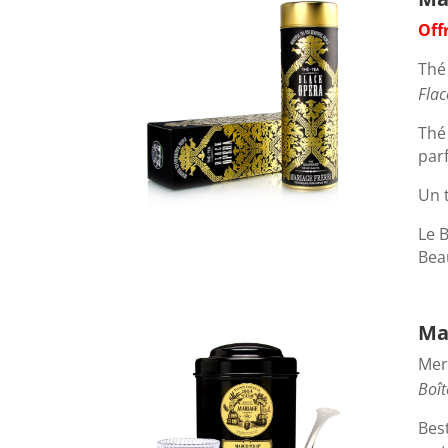
Off
Thé
Flac
Thé
parf
Un t
Le B
Beau
Ma
Merv
Boît
Bes