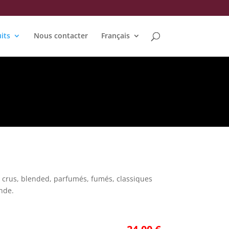
its
Nous contacter
Français
s crus, blended, parfumés, fumés, classiques
nde.