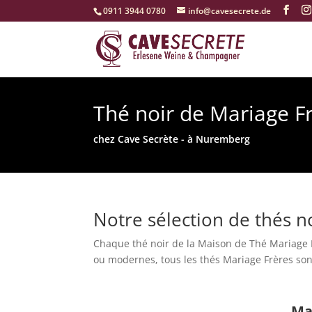
‭0911 3944 0780‬
info@cavesecrete.de
Thé noir de Mariage F
chez Cave Secrète - à Nuremberg
Notre sélection de thés n
Chaque thé noir de la Maison de Thé Mariage F
ou modernes, tous les thés Mariage Frères son
Ma