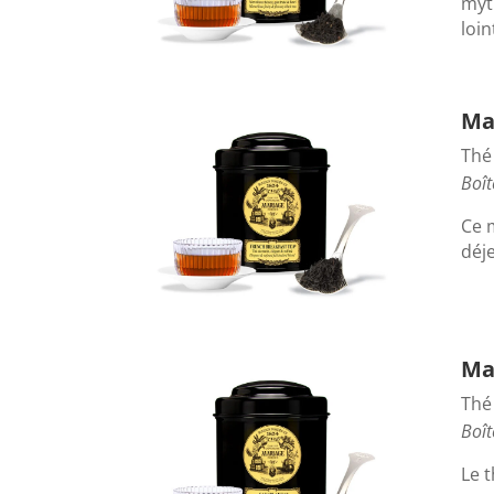
myt
loin
Ma
Thé 
Boît
Ce m
déje
Ma
Thé
Boît
Le t