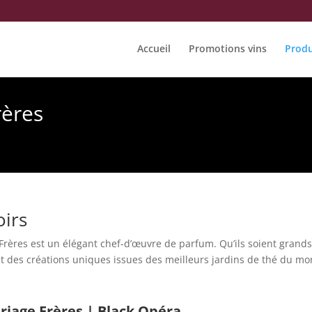
Accueil
Promotions vins
Produ
rères
oirs
rères est un élégant chef-d’œuvre de parfum. Qu’ils soient grand
t des créations uniques issues des meilleurs jardins de thé du mo
riage Frères | Black Opéra