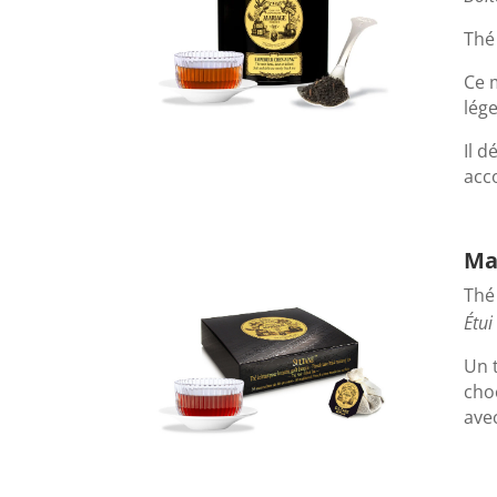
Thé 
Ce 
lége
Il 
acc
Ma
Thé 
Étui
Un 
cho
avec