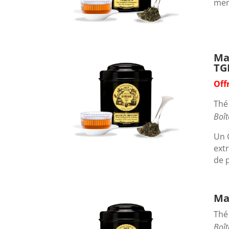
men
Ma
TG
Off
Thé
Boît
Un 
extr
de p
Ma
Thé
Boît