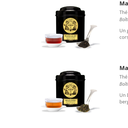
Ma
Thé
Boît
Un 
cor
Mar
Thé
Boît
Un 
ber