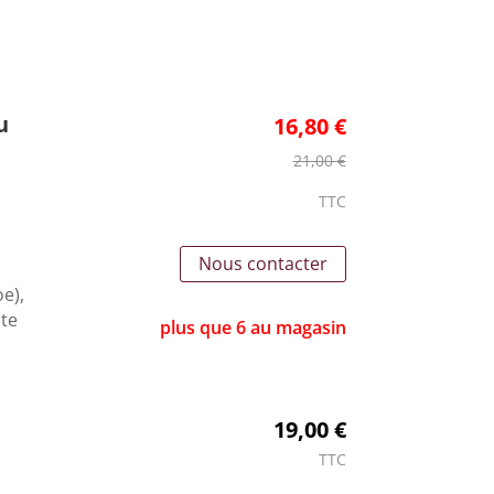
u
16,80 €
21,00 €
TTC
Nous contacter
e),
lte
plus que 6 au magasin
19,00 €
TTC