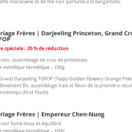
the marocaine et de thé noir parfumé à la bergamote.
riage Frères | Darjeeling Princeton, Grand Cr
FOP
re spéciale : 20 % de réduction
 noir, assemblage de crus de printemps
e metallique hermétique – 100g
Grand Darjeeling TGFOP (Tippy Golden Flowery Orange Peko
êmement fin, assemblage frais et fleuri de la première réco
rintemps (First Flush).
riage Frères | Empereur Chen-Nung
 noir fumé doux et équilibré
e metallique hermétique – 100g