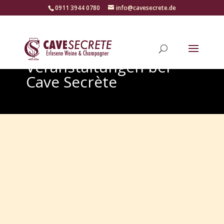
‭0911 3944 0780‬
info@cavesecrete.de
Veranstaltungen bei
Cave Secrète