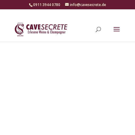
‭0911 3944 0780‬
info@cavesecrete.de
Cave Secrète - Erlesene Weine & Champagner