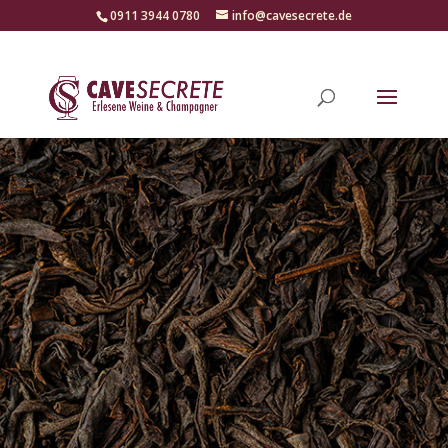
‭0911 3944 0780‬
info@cavesecrete.de