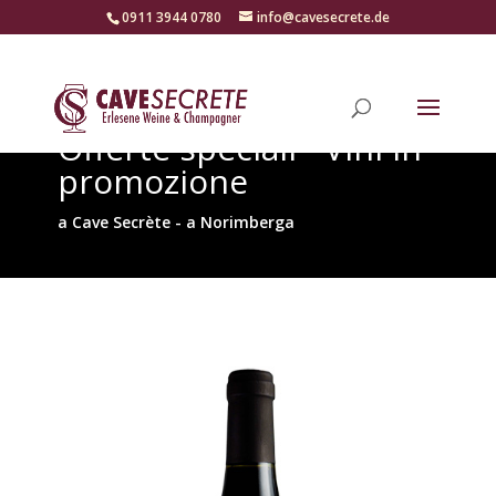
‭0911 3944 0780‬
info@cavesecrete.de
Offerte speciali - Vini in
promozione
a Cave Secrète - a Norimberga