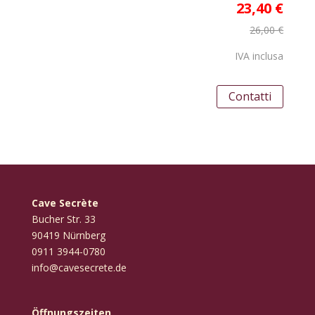
23,40 €
26,00 €
IVA inclusa
Contatti
Cave Secrète
Bucher Str. 33
90419 Nürnberg
‭0911 3944-0780‬
info@cavesecrete.de
Öffnungszeiten